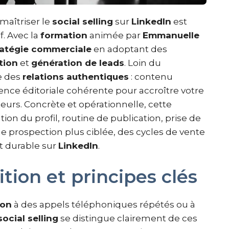
maîtriser le
social selling
sur
LinkedIn
est
. Avec la
formation
animée par
Emmanuelle
ratégie commerciale
en adoptant des
tion
et
génération de leads
. Loin du
e des
relations authentiques
: contenu
sence éditoriale cohérente pour accroître votre
teurs. Concrète et opérationnelle, cette
ion du profil, routine de publication, prise de
une prospection plus ciblée, des cycles de vente
t durable sur
LinkedIn
.
nition et principes clés
ion
à des appels téléphoniques répétés ou à
social selling
se distingue clairement de ces