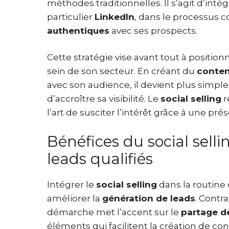
méthodes traditionnelles. Il s’agit d’int
particulier
LinkedIn
, dans le processus 
authentiques
avec ses prospects.
Cette stratégie vise avant tout à positi
sein de son secteur. En créant du
conten
avec son audience, il devient plus simpl
d’accroître sa visibilité. Le
social selling
r
l’art de susciter l’intérêt grâce à une prés
Bénéfices du social selling
leads qualifiés
Intégrer le
social selling
dans la routine 
améliorer la
génération de leads
. Contr
démarche met l’accent sur le
partage d
éléments qui facilitent la création de co