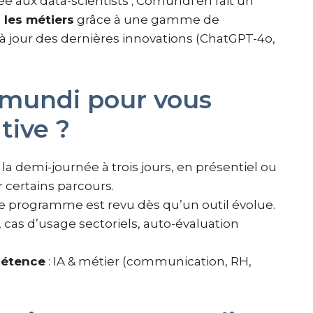
rvée aux data-scientists ; Comundi en fait un
 les métiers
grâce à une gamme de
 à jour des dernières innovations (ChatGPT-4o,
omundi pour vous
tive ?
 la demi-journée à trois jours, en présentiel ou
r certains parcours.
e programme est revu dès qu’un outil évolue.
s, cas d’usage sectoriels, auto-évaluation
pétence
: IA & métier (communication, RH,