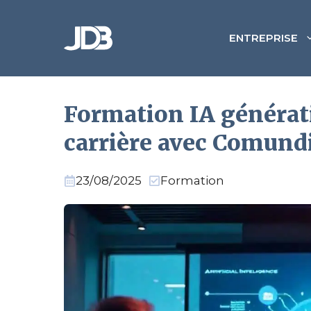
Aller
au
ENTREPRISE
contenu
Formation IA générati
carrière avec Comund
23/08/2025
Formation