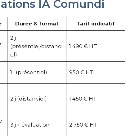
ations IA Comundi
e
Durée & format
Tarif indicatif
2 j
,
(présentiel/distanci
1 490 € HT
el)
1 j (présentiel)
950 € HT
2 j (distanciel)
1 450 € HT
e
3 j + évaluation
2 750 € HT