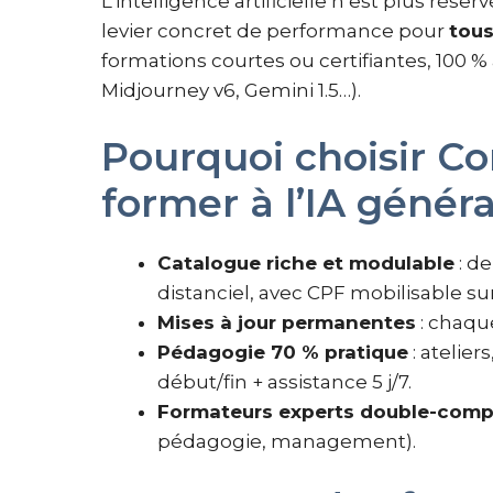
L’intelligence artificielle n’est plus rése
levier concret de performance pour
tous
formations courtes ou certifiantes, 100 %
Midjourney v6, Gemini 1.5…).
Pourquoi choisir C
former à l’IA généra
Catalogue riche et modulable
: de
distanciel, avec CPF mobilisable su
Mises à jour permanentes
: chaqu
Pédagogie 70 % pratique
: atelier
début/fin + assistance 5 j/7.
Formateurs experts double-com
pédagogie, management).