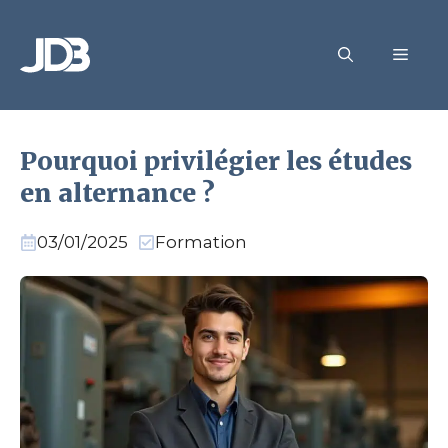
Aller
au
MEN
contenu
Pourquoi privilégier les études
en alternance ?
03/01/2025
Formation